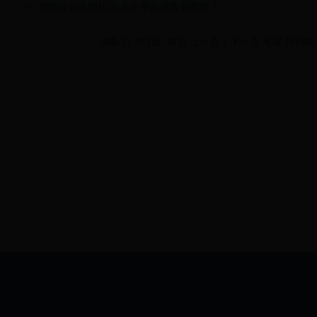
驾驶证有效期届满 发生事故保险要赔吗？
20条/页 共
1
页 首页 上一页
1
下一页 尾页
转到第
COPYRIGHT ? 2015 365bet开户 ALL RIGHTS RESERVED
技术支持：杭州派信科技有限公司