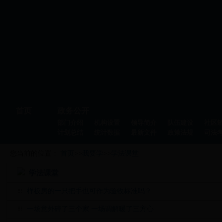
首页
政务公开
部门介绍
机构设置
领导简介
队伍建设
社区
计划总结
统计数据
最新文件
政策法规
司法
您当前的位置：
首页
>>
我要学
>>
学法课堂
学法课堂
样板房的一只把手也可作为验收标准吗？
一场意外碎了三个家 一场调解暖了三方心