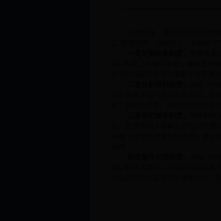
今年以来，青田县司法局把
以
“发现得早、控制得住、化解得了
一是定期排查制度。
坚持条条
(居)每周、乡镇（街道）每月进行
多发阶段组织开展专项集中排查调
二是
分析研判
制度。
乡镇（街
分析各类矛盾纠纷发生的原因，做
究，及时向党委、政府以及相关领
三是登记报告制度。
对即时就
记，并将其纳入调解工作统计范围
一报；对重大矛盾纠纷信息，要在
瞒报。
四是案件分流制度。
乡镇（街
难以解决的案件，在做好纠纷当事
当认真对待分流移交的矛盾纠纷，