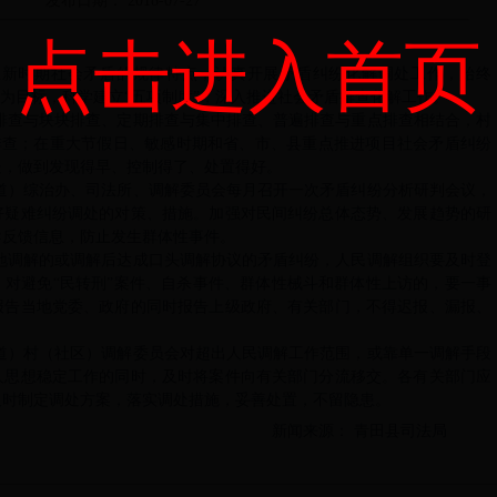
发布日期： 2018-07-27
点击进入首页
握新时期社会矛盾的规律特点，认真开展矛盾纠纷化解调处工作，始终
”为目标，科学建立“五项制度”，深入推进社会矛盾排查化解工作。
排查与块块排查、定期排查与集中排查、普遍排查与重点排查相结合，村
排查；在重大节假日、敏感时期和省、市、县重点推进项目社会矛盾纠纷
处，做到发现得早、控制得了、处置得好。
道）综治办、司法所、调解委员会
每月召开一次矛盾纠纷分析研判会议，
好疑难纠纷调处的对策、措施。
加强对民间纠纷总体态势、发展趋势的研
导反馈信息，防止发生群体性事件。
地调解的或调解后达成口头调解协议的矛盾纠纷，人民调解组织要及时登
；对避免
“民转刑”案件、自杀事件、群体性械斗和群体性上访的，要一事
报告当地党委、政府的同时报告上级政府、有关部门，不得迟报、漏报、
道）村（社区）调解委员会对超出人民调解工作范围，或靠单一调解手段
人思想稳定工作的同时，及时将案件向有关部门分流移交。各有关部门应
及时制定调处方案，落实调处措施，妥善处置，不留隐患。
新闻来源： 青田县司法局