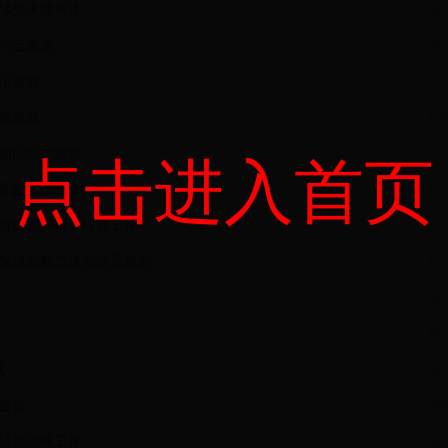
续受央媒关注
[ 03-
问全覆盖
[ 01-
伍监管
[ 12-
康发展
[ 12-
顾问制度建设
[ 12-
点击进入首页
师监督管理机制
[ 11-
青田调研指导律师工作
[ 11-
保障和规范律师会见权利
[ 11-
[ 10-
[ 10-
试
[ 09-
告会
[ 09-
法局调研工作
[ 09-