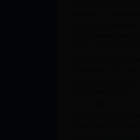
松阳县君问律师事务所代理案件连
莲都区实现区、乡二级政府法律顾
遂昌县司法局三大举措增强律师队
莲都区司法局积极促进律师行业健
莲都区出台文件全面推行政府法律
莲都区司法局“三加强”健全完善律
市律师协会到遂昌、庆元、龙泉、
龙泉市公检法司联合出台《规定》
我市第五次律师代表大会召开
我市第五次律师代表大会召开
我市643人参加2015年国家司法考
我市举办全国律师工作会议精神报
市司法局副局长王迎庆到遂昌县司