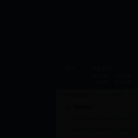
首页
政务公开
部门介绍
机构设置
计划总结
统计数据
您当前的位置：
首页
>>
律师管理
律师管理
让党旗在律师公益事业中飘扬 让
莲都区司法局律师管理三举措“补短