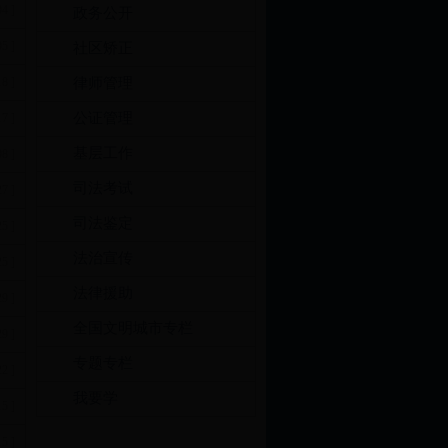
04 ]
政务公开
05 ]
社区矫正
18 ]
律师管理
公证管理
17 ]
基层工作
08 ]
司法考试
27 ]
司法鉴定
25 ]
法治宣传
25 ]
法律援助
29 ]
全国文明城市专栏
29 ]
专题专栏
22 ]
我要学
15 ]
15 ]