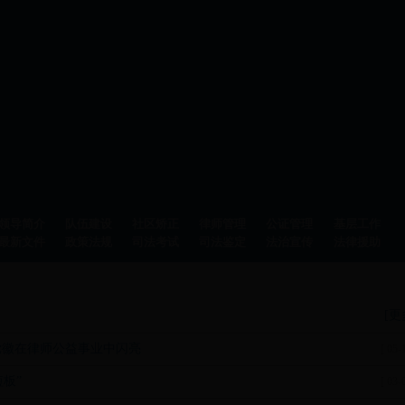
领导简介
队伍建设
社区矫正
律师管理
公证管理
基层工作
最新文件
政策法规
司法考试
司法鉴定
法治宣传
法律援助
[更
党徽在律师公益事业中闪亮
[ 05-
板”
[ 03-