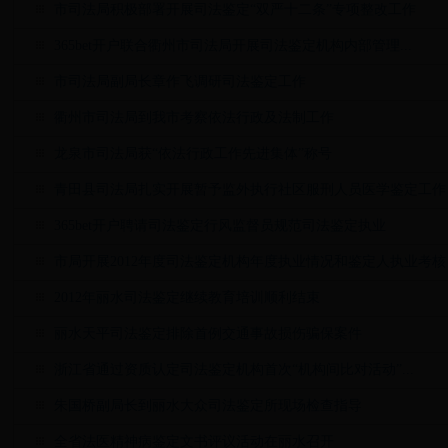
市司法局积极部署开展司法鉴定“双严十二条”专项整改工作
365bet开户联合衢州市司法局开展司法鉴定机构内部管理...
市司法局副局长章作飞调研司法鉴定工作
衢州市司法局到我市考察依法行政及法制工作
龙泉市司法局获“依法行政工作先进集体”称号
青田县司法局扎实开展暂予监外执行社区服刑人员医学鉴定工作
365bet开户聘请司法鉴定行风监督员规范司法鉴定执业
市局开展2012年度司法鉴定机构年度执业情况和鉴定人执业考核
2012年丽水司法鉴定继续教育培训顺利结束
丽水天平司法鉴定排除首例交通事故损伤骗保案件
浙江省通过资质认定司法鉴定机构首次“机构间比对活动”...
朱国桥副局长到丽水大众司法鉴定所现场检查指导
全省法医精神病鉴定文书评议活动在丽水召开