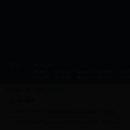
首页
政务公开
部门介绍
机构设置
领导简介
队伍建设
社区
计划总结
统计数据
最新文件
政策法规
司法
您当前的位置：
首页
>>
司法鉴定
司法鉴定
365bet开户念好三自经积极推进司法鉴定进驻公共法律服...
省司法厅通报司法鉴定机构内部管理评价结果，我市司法鉴...