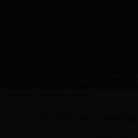
首页
政务公开
部门介绍
机构设置
领导简介
队伍建设
社区
计划总结
统计数据
最新文件
政策法规
司法
您当前的位置：
首页
>>
政务公开
>>
司法动态
缙云县司法局“三力链接”