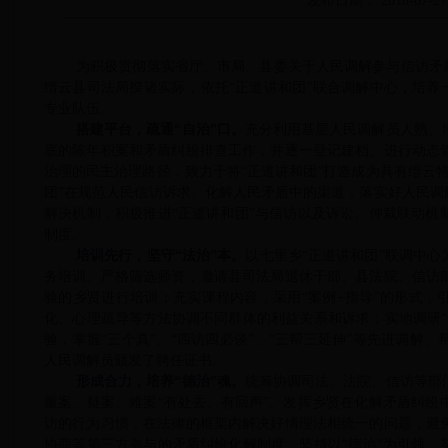
发布日期： 2018-07-27
为积极贯彻落实省厅、市局、县委关于人民调解参与信访矛
缙云县司法局揆诸实际，依托“正道讲和团”联合调解中心，培养
专业队伍。
搭建平台，疏通
“自治”口。
充分利用基层人民调解员人熟、
底的陈年积案和矛盾纠纷排查工作，并逐一登记建档、进行动态
治理的民主治理路径，致力于将
“正道讲和团”打造成为具有缙云
团”在规范人民信访诉求、化解人民矛盾中的渠道，落实好人民调
解决机制，积极推进“正道讲和团”与信访以及诉讼、仲裁联动机
制度。
培训先行，坚守
“法治”本。
以七里乡
“正道讲和团”联调中
务培训。严格筛选师资，邀请县司法局退休干部、县法院、信访
验的乡贤进行培训；充实课程内容，采用“案例+指导”的形式，
化、心理疏导等方法协调不同群体的利益关系和诉求；实地调研“
验，掌握“三个真”、“四访四必谈”、“三帮三延伸”等先进调解
人民调解员颁发了聘任证书。
形成合力，培养
“德治”魂。
统筹协调司法、法院、信访等部
重案、疑案、难案
“有处去、有回声”。发挥乡贤在化解矛盾纠纷
访的行为习惯，在法律的框架内解决好情理法相统一的问题，避
协商等第三方参与的矛盾纠纷化解制度，坚持以“德治”为引领，