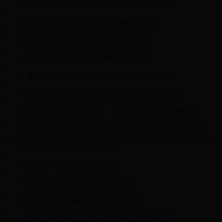
松阳县君问律师事务所代理案件连续受央媒关注
莲都区实现区、乡二级政府法律顾问全覆盖
遂昌县司法局三大举措增强律师队伍监管
莲都区司法局积极促进律师行业健康发展
莲都区出台文件全面推行政府法律顾问制度建设
莲都区司法局“三加强”健全完善律师监督管理机制
市律师协会到遂昌、庆元、龙泉、青田调研指导律师工作
龙泉市公检法司联合出台《规定》保障和规范律师会见权利
我市第五次律师代表大会召开
我市第五次律师代表大会召开
我市643人参加2015年国家司法考试
我市举办全国律师工作会议精神报告会
市司法局副局长王迎庆到遂昌县司法局调研工作